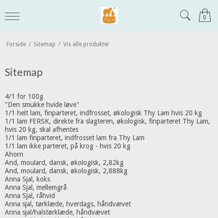
0
Forside
/
Sitemap
/
Vis alle produkter
Sitemap
4/1 for 100g
"Den smukke hvide løve"
1/1 helt lam, finparteret, indfrosset, økologisk Thy Lam hvis 20 kg
1/1 lam FERSK, direkte fra slagteren, økologisk, finparteret Thy Lam,
hvis 20 kg, skal afhentes
1/1 lam finparteret, indfrosset lam fra Thy Lam
1/1 lam ikke parteret, på krog - hvis 20 kg
Ahorn
And, moulard, dansk, økologisk, 2,82kg
And, moulard, dansk, økologisk, 2,888kg
Anna Sjal, koks
Anna Sjal, mellemgrå
Anna Sjal, råhvid
Anna sjal, tørklæde, hverdags, håndvævet
Anna sjal/halstørklæde, håndvævet