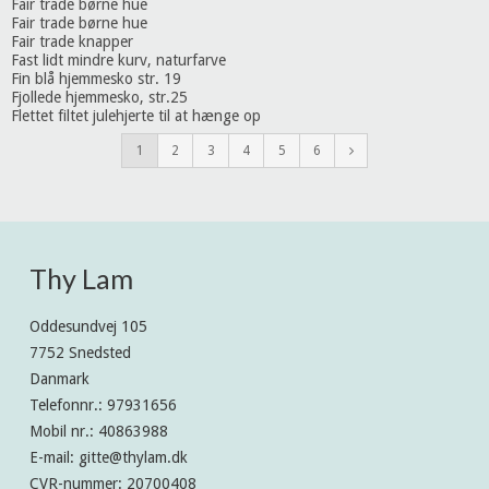
Fair trade børne hue
Fair trade børne hue
Fair trade knapper
Fast lidt mindre kurv, naturfarve
Fin blå hjemmesko str. 19
Fjollede hjemmesko, str.25
Flettet filtet julehjerte til at hænge op
1
2
3
4
5
6
Thy Lam
Oddesundvej 105
7752 Snedsted
Danmark
Telefonnr.
:
97931656
Mobil nr.
:
40863988
E-mail
:
gitte@thylam.dk
CVR-nummer
:
20700408