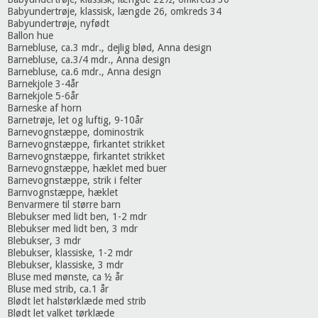
Babyundertrøje, klassisk, længde 26, omkreds 34
Babyundertrøje, nyfødt
Ballon hue
Barnebluse, ca.3 mdr., dejlig blød, Anna design
Barnebluse, ca.3/4 mdr., Anna design
Barnebluse, ca.6 mdr., Anna design
Barnekjole 3-4år
Barnekjole 5-6år
Barneske af horn
Barnetrøje, let og luftig, 9-10år
Barnevognstæppe, dominostrik
Barnevognstæppe, firkantet strikket
Barnevognstæppe, firkantet strikket
Barnevognstæppe, hæklet med buer
Barnevognstæppe, strik i felter
Barnvognstæppe, hæklet
Benvarmere til større barn
Blebukser med lidt ben, 1-2 mdr
Blebukser med lidt ben, 3 mdr
Blebukser, 3 mdr
Blebukser, klassiske, 1-2 mdr
Blebukser, klassiske, 3 mdr
Bluse med mønste, ca ½ år
Bluse med strib, ca.1 år
Blødt let halstørklæde med strib
Blødt let valket tørklæde