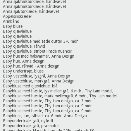
Anna sjal/halstørklæde, håndvævet
Anna sjal/halstørklæde, håndvævet
Anna sjal/tørklæde, håndvævet
Appelsinskræller
Armbånd
Baby bluse
Baby djævlehue
Baby djævlehue
Baby djævlehue med søde dutter 3-6 mdr
Baby djævlehue, råhvid
Baby djævlehue, stribet i røde nuancer
Baby hue med halsvarmer, Anna Design
Baby hue, Anna design
Baby hue, råhvid - Anna design
Baby undertrøje, bluse
Baby-vestebluse, lysgrå, Anna Design
Baby-vestebluse, mørkgrå, Anna Design
Babybluse med djævlehue, blå
Babybluse med hætte, lys mellemgrå, 6 mdr., Thy Lam model,
Babybluse med hætte, mørk mellemgrå, 6 mdr., Thy Lam model,
Babybluse med hætte, Thy Lam design, ca. 3 mdr.
Babybluse med hætte, Thy Lam design, ca. 9 mdr.
Babybluse med hætte, Thy Lam design, ca. 9 mdr.
Babybluse, lun, råhvid, ca. 6 mdr, Anna Design
Babyundertrøje, grå, nyfødt
Babyundertrøje, grå, præmatur
Babyundertrøje, klassisk, længde 22½, omkreds 30