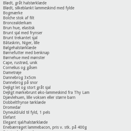
Blødt, gråt halstørklæde
Blødt, silkeblankt lammeskind med fylde
Bogmærke
Bolche stok af filt
Broncealderkam
Brun hue, elastisk
Brunt sjal med frynser
Brunt trekantet sjal
Bâtaskrin, Niger, lille
Bølgehalstørklæde
Børnefutter med benknap
Børnehue med mønster
Cape, rustrød, unik
Cornelius og gåsen
Dametrøje
Dannebrog 3x5cm
Dannebrog på snor
Dejligt let og stort gråt sjal
Dejligt mørkebrunt øko-lammeskind fra Thy Lam
Djævlehuen, lille voksen eller større barn
Dobbeltfrynse tørklæde
Dromedar
Dyneuld/uld til fyld, 1 pels
Elefant
Elegant sjal/halstørklæde
Enebærrøget lammebacon, pris v. stk. på 400g