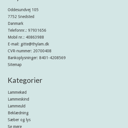
Oddesundvej 105
7752 Snedsted
Danmark
Telefonnr.
:
97931656
Mobil nr.
:
40863988
E-mail
:
gitte@thylam.dk
CVR-nummer
:
20700408
Bankoplysninger
:
8401-4208569
Sitemap
Kategorier
Lammekød
Lammeskind
Lammeuld
Beklædning
Sæber og lys
Se mere