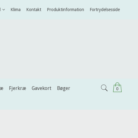
l
Klima
Kontakt
Produktinformation
Fortrydelsesside
ræ
Fjerkræ
Gavekort
Bøger
0