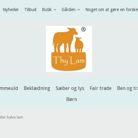
Nyheder
Tilbud
Butik
Gården
Noget om at gøre en forske
ammeuld
Beklædning
Sæber og lys
Fair trade
Ben og t
Børn
eller halve lam