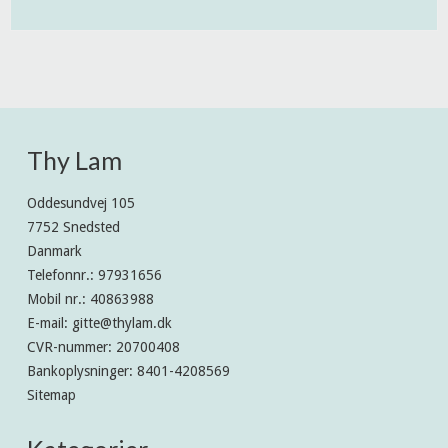
Thy Lam
Oddesundvej 105
7752 Snedsted
Danmark
Telefonnr.
:
97931656
Mobil nr.
:
40863988
E-mail
:
gitte@thylam.dk
CVR-nummer
:
20700408
Bankoplysninger
:
8401-4208569
Sitemap