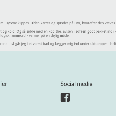
am. Dyrene klippes, ulden kartes og spindes på Fyn, hvorefter den væves i J
 og kold. Og så sidde med en kop the, avisen i sofaen godt pakket ind i en
logisk lammeuld - varmer på en dejlig måde.
yrene - så går jeg i et varmt bad og lægger mig ind under uldtæpper - helt 
ier
Social media