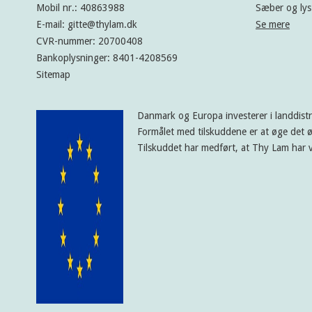
Mobil nr.
:
40863988
Sæber og lys
E-mail
:
gitte@thylam.dk
Se mere
CVR-nummer
:
20700408
Bankoplysninger
:
8401-4208569
Sitemap
Danmark og Europa investerer i landdist
Formålet med tilskuddene er at øge det ø
Tilskuddet har medført, at Thy Lam har v