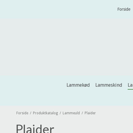
Forside
Lammekød
Lammeskind
L
Forside
/
Produktkatalog
/
Lammeuld
/
Plaider
Plaider