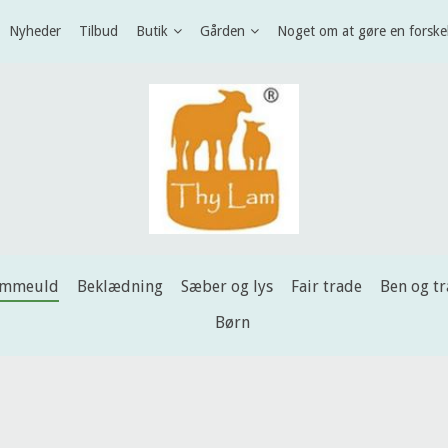
Nyheder
Tilbud
Butik
Gården
Noget om at gøre en forske
ammeuld
Beklædning
Sæber og lys
Fair trade
Ben og t
Børn