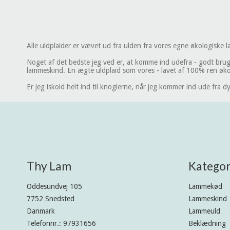
Alle uldplaider er vævet ud fra ulden fra vores egne økologiske l
Noget af det bedste jeg ved er, at komme ind udefra - godt brugt
lammeskind. En ægte uldplaid som vores - lavet af 100% ren øko
Er jeg iskold helt ind til knoglerne, når jeg kommer ind ude fra d
Thy Lam
Kategor
Oddesundvej 105
Lammekød
7752 Snedsted
Lammeskind
Danmark
Lammeuld
Telefonnr.
:
97931656
Beklædning