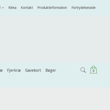
l
Klima
Kontakt
Produktinformation
Fortrydelsesside
ræ
Fjerkræ
Gavekort
Bøger
0