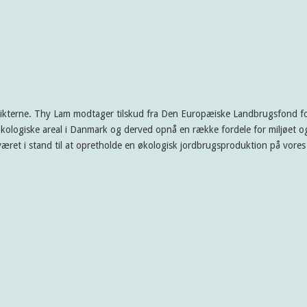
rikterne. Thy Lam modtager tilskud fra Den Europæiske Landbrugsfond for
kologiske areal i Danmark og derved opnå en række fordele for miljøet og
æret i stand til at opretholde en økologisk jordbrugsproduktion på vore