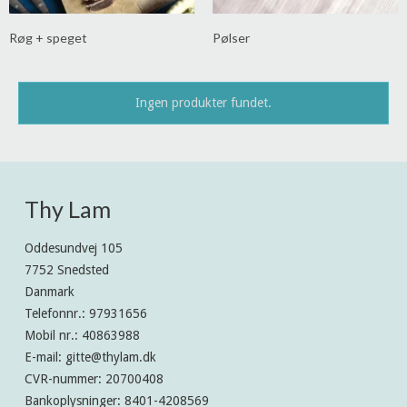
Røg + speget
Pølser
Ingen produkter fundet.
Thy Lam
Oddesundvej 105
7752 Snedsted
Danmark
Telefonnr.
:
97931656
Mobil nr.
:
40863988
E-mail
:
gitte@thylam.dk
CVR-nummer
:
20700408
Bankoplysninger
:
8401-4208569