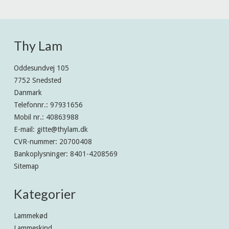
Thy Lam
Oddesundvej 105
7752 Snedsted
Danmark
Telefonnr.
:
97931656
Mobil nr.
:
40863988
E-mail
:
gitte@thylam.dk
CVR-nummer
:
20700408
Bankoplysninger
:
8401-4208569
Sitemap
Kategorier
Lammekød
Lammeskind