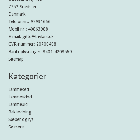
7752 Snedsted
Danmark
Telefonnr.
:
97931656
Mobil nr.
:
40863988
E-mail
:
gitte@thylam.dk
CVR-nummer
:
20700408
Bankoplysninger
:
8401-4208569
Sitemap
Kategorier
Lammekød
Lammeskind
Lammeuld
Beklædning
Sæber og lys
Se mere