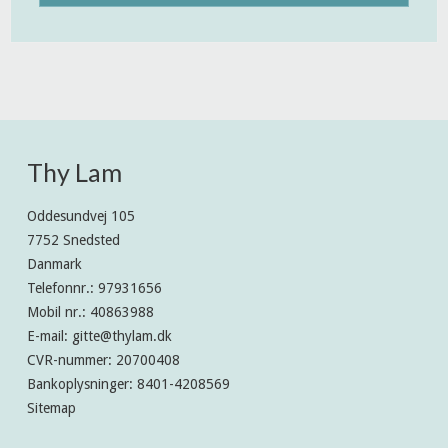
Thy Lam
Oddesundvej 105
7752 Snedsted
Danmark
Telefonnr.
:
97931656
Mobil nr.
:
40863988
E-mail
:
gitte@thylam.dk
CVR-nummer
:
20700408
Bankoplysninger
:
8401-4208569
Sitemap