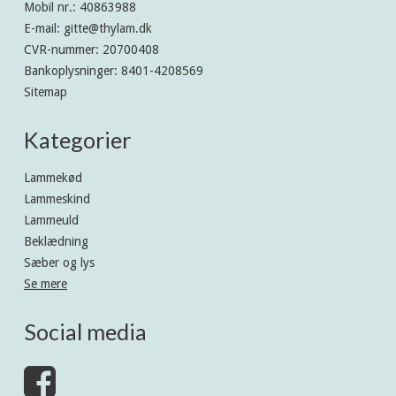
Mobil nr.
:
40863988
E-mail
:
gitte@thylam.dk
CVR-nummer
:
20700408
Bankoplysninger
:
8401-4208569
Sitemap
Kategorier
Lammekød
Lammeskind
Lammeuld
Beklædning
Sæber og lys
Se mere
Social media