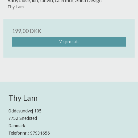
Babybluse, lun, råhvid, ca. 6 mdr, Anna Design
Thy Lam
199,00 DKK
Vis produkt
Thy Lam
Oddesundvej 105
7752 Snedsted
Danmark
Telefonnr.
:
97931656