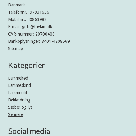
Danmark
Telefonnr.
:
97931656
Mobil nr.
:
40863988
E-mail
:
gitte@thylam.dk
CVR-nummer
:
20700408
Bankoplysninger
:
8401-4208569
Sitemap
Kategorier
Lammekød
Lammeskind
Lammeuld
Beklædning
Sæber og lys
Se mere
Social media