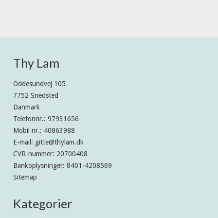
Thy Lam
Oddesundvej 105
7752 Snedsted
Danmark
Telefonnr.
:
97931656
Mobil nr.
:
40863988
E-mail
:
gitte@thylam.dk
CVR-nummer
:
20700408
Bankoplysninger
:
8401-4208569
Sitemap
Kategorier