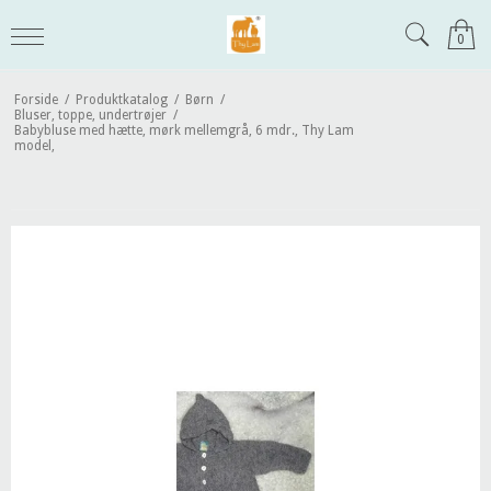
0
Forside
/
Produktkatalog
/
Børn
/
Bluser, toppe, undertrøjer
/
Babybluse med hætte, mørk mellemgrå, 6 mdr., Thy Lam
model,