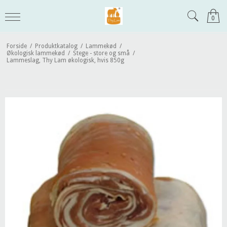
0
Forside
/
Produktkatalog
/
Lammekød
/
Økologisk lammekød
/
Stege - store og små
/
Lammeslag, Thy Lam økologisk, hvis 850g