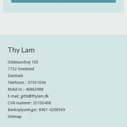
Thy Lam
Oddesundvej 105
7752 Snedsted
Danmark
Telefonnr.
:
97931656
Mobil nr.
:
40863988
E-mail
:
gitte@thylam.dk
CVR-nummer
:
20700408
Bankoplysninger
:
8401-4208569
Sitemap