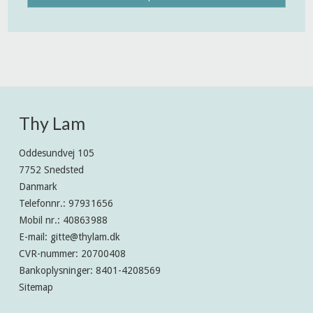
Thy Lam
Oddesundvej 105
7752 Snedsted
Danmark
Telefonnr.
:
97931656
Mobil nr.
:
40863988
E-mail
:
gitte@thylam.dk
CVR-nummer
:
20700408
Bankoplysninger
:
8401-4208569
Sitemap