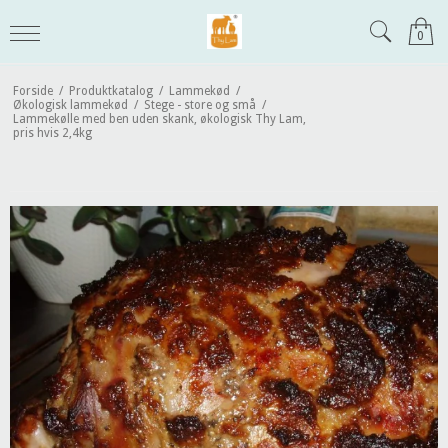
0
Forside
/
Produktkatalog
/
Lammekød
/
Økologisk lammekød
/
Stege - store og små
/
Lammekølle med ben uden skank, økologisk Thy Lam,
pris hvis 2,4kg