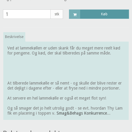
stk
Køb
Beskrivelse
Ved at lammekøllen er uden skank får du meget mere reelt kød
for pengene. Og kød, der skal tilberedes på samme måde.
At tilberede lammekølle er så nemt - og skulle der blive rester er
det dejligt i dagene efter - eller at fryse ned i mindre portioner.
At servere en hel lammekølle er også et meget flot syn!
Og så smager det jo helt utrolig godt - se evt. hvordan Thy Lam
fik en placering i toppen v.
Smag&Behags Konkurrence
...