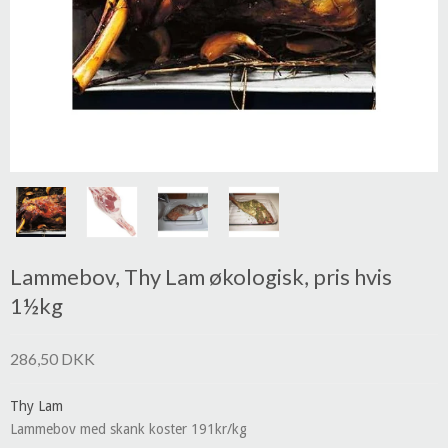
Lammebov, Thy Lam økologisk, pris hvis
1½kg
286,50 DKK
Thy Lam
Lammebov med skank koster 191kr/kg