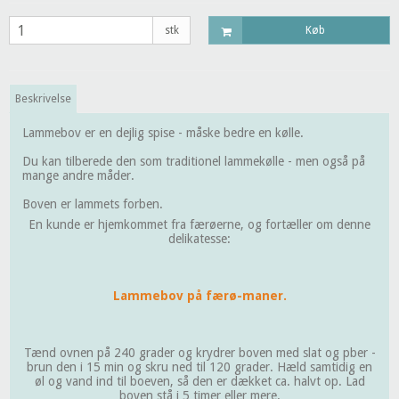
stk
Køb
Beskrivelse
Lammebov er en dejlig spise - måske bedre en kølle.
Du kan tilberede den som traditionel lammekølle - men også på
mange andre måder.
Boven er lammets forben.
En kunde er hjemkommet fra færøerne, og fortæller om denne
delikatesse:
Lammebov på færø-maner.
Tænd ovnen på 240 grader og krydrer boven med slat og pber -
brun den i 15 min og skru ned til 120 grader. Hæld samtidig en
øl og vand ind til boeven, så den er dækket ca. halvt op. Lad
boven stå i 5 timer eller mere.