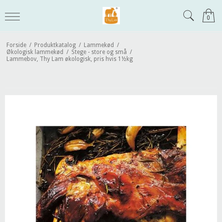
0
Forside
/
Produktkatalog
/
Lammekød
/
Økologisk lammekød
/
Stege - store og små
/
Lammebov, Thy Lam økologisk, pris hvis 1½kg