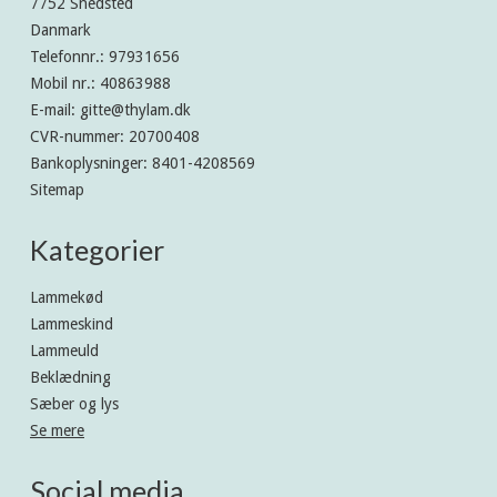
7752 Snedsted
Danmark
Telefonnr.
:
97931656
Mobil nr.
:
40863988
E-mail
:
gitte@thylam.dk
CVR-nummer
:
20700408
Bankoplysninger
:
8401-4208569
Sitemap
Kategorier
Lammekød
Lammeskind
Lammeuld
Beklædning
Sæber og lys
Se mere
Social media