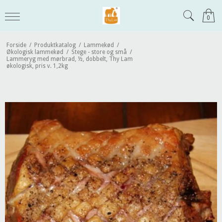
0
Forside
/
Produktkatalog
/
Lammekød
/
Økologisk lammekød
/
Stege - store og små
/
Lammeryg med mørbrad, ½, dobbelt, Thy Lam
økologisk, pris v. 1,2kg