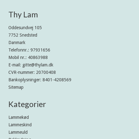
Thy Lam
Oddesundvej 105
7752 Snedsted
Danmark
Telefonnr.
:
97931656
Mobil nr.
:
40863988
E-mail
:
gitte@thylam.dk
CVR-nummer
:
20700408
Bankoplysninger
:
8401-4208569
Sitemap
Kategorier
Lammekød
Lammeskind
Lammeuld