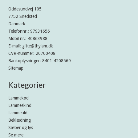
Oddesundvej 105
7752 Snedsted
Danmark
Telefonnr.
:
97931656
Mobil nr.
:
40863988
E-mail
:
gitte@thylam.dk
CVR-nummer
:
20700408
Bankoplysninger
:
8401-4208569
Sitemap
Kategorier
Lammekød
Lammeskind
Lammeuld
Beklædning
Sæber og lys
Se mere