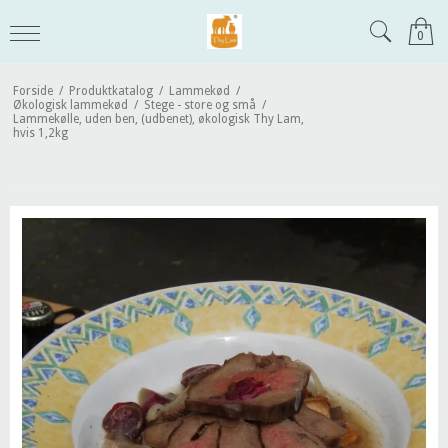
0
Forside
/
Produktkatalog
/
Lammekød
/
Økologisk lammekød
/
Stege - store og små
/
Lammekølle, uden ben, (udbenet), økologisk Thy Lam,
hvis 1,2kg