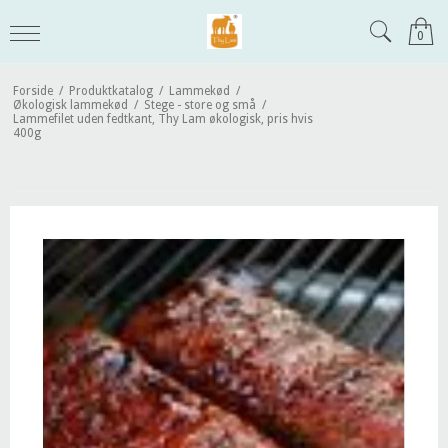
0
Forside
/
Produktkatalog
/
Lammekød
/
Økologisk lammekød
/
Stege - store og små
/
Lammefilet uden fedtkant, Thy Lam økologisk, pris hvis
400g