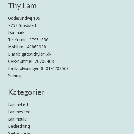
Thy Lam
Oddesundvej 105
7752 Snedsted
Danmark
Telefonnr.
:
97931656
Mobil nr.
:
40863988
E-mail
:
gitte@thylam.dk
CVR-nummer
:
20700408
Bankoplysninger
:
8401-4208569
Sitemap
Kategorier
Lammekød
Lammeskind
Lammeuld
Beklædning
Sæber og lys