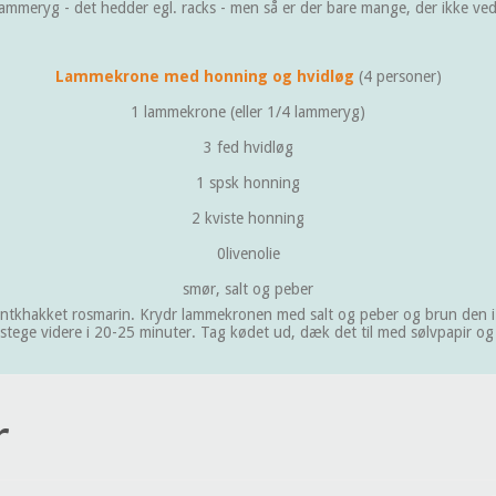
 lammeryg - det hedder egl. racks - men så er der bare mange, der ikke ved
Lammekrone med honning og hvidløg
(4 personer)
1 lammekrone (eller 1/4 lammeryg)
3 fed hvidløg
1 spsk honning
2 kviste honning
0livenolie
smør, salt og peber
fintkhakket rosmarin. Krydr lammekronen med salt og peber og brun den 
 stege videre i 20-25 minuter. Tag kødet ud, dæk det til med sølvpapir og
r