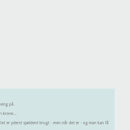
sving på.
n krone...
. Det er yderst sjældent brugt - men når det er - og man kan få