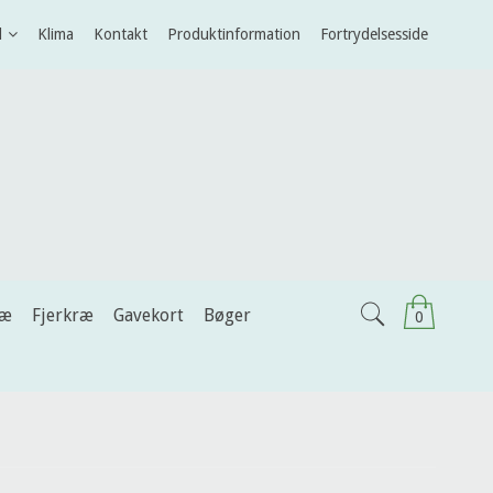
l
Klima
Kontakt
Produktinformation
Fortrydelsesside
ræ
Fjerkræ
Gavekort
Bøger
0