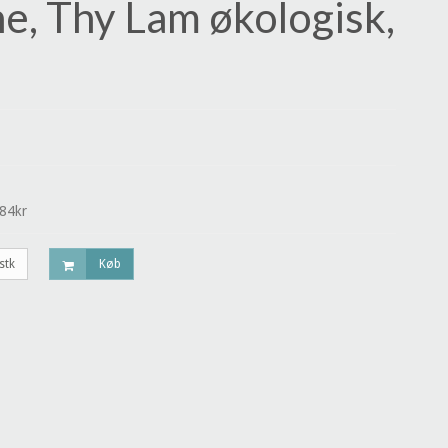
, Thy Lam økologisk,
484kr
stk
Køb