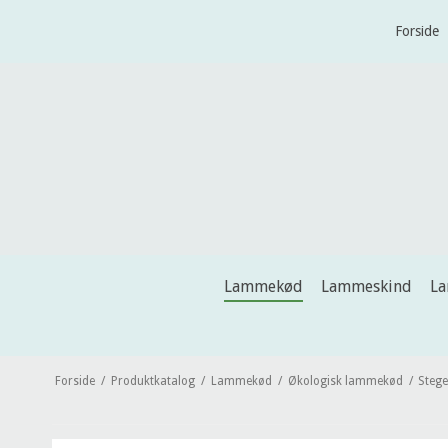
Forside
Lammekød
Lammeskind
L
Forside
/
Produktkatalog
/
Lammekød
/
Økologisk lammekød
/
Stege