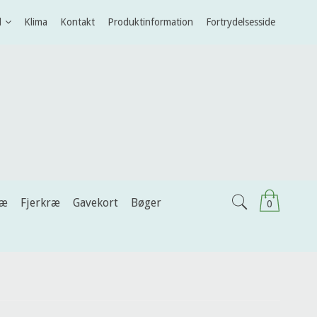
l
Klima
Kontakt
Produktinformation
Fortrydelsesside
ræ
Fjerkræ
Gavekort
Bøger
0