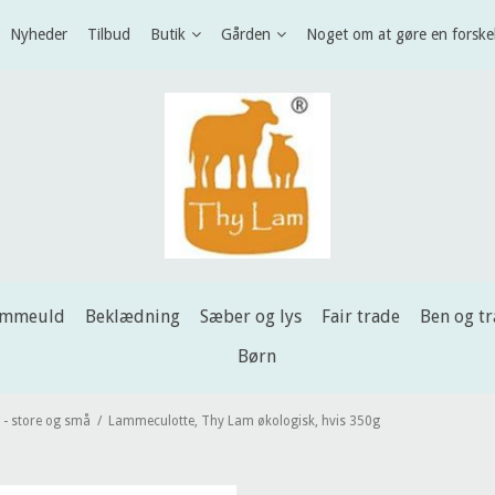
Nyheder
Tilbud
Butik
Gården
Noget om at gøre en forske
ammeuld
Beklædning
Sæber og lys
Fair trade
Ben og t
Børn
 - store og små
/
Lammeculotte, Thy Lam økologisk, hvis 350g