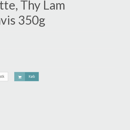
te, Thy Lam
hvis 350g
stk
Køb