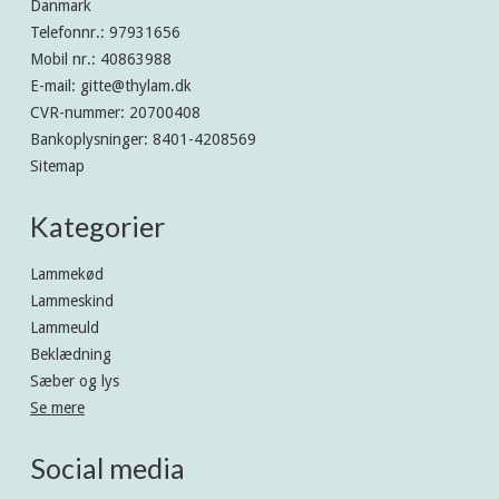
Danmark
Telefonnr.
:
97931656
Mobil nr.
:
40863988
E-mail
:
gitte@thylam.dk
CVR-nummer
:
20700408
Bankoplysninger
:
8401-4208569
Sitemap
Kategorier
Lammekød
Lammeskind
Lammeuld
Beklædning
Sæber og lys
Se mere
Social media