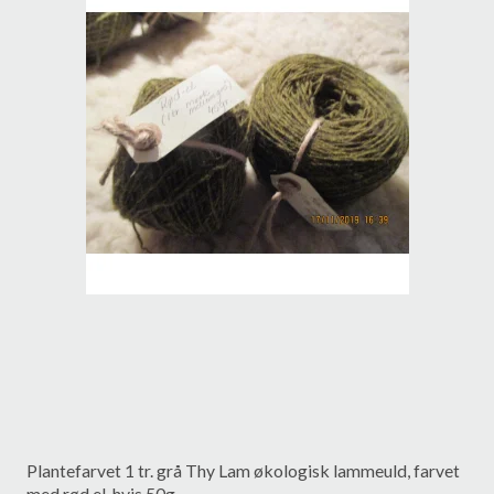
Plantefarvet 1 tr. grå Thy Lam økologisk lammeuld, farvet
med rød el, hvis 50g