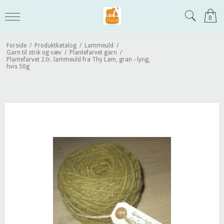
0
Forside
/
Produktkatalog
/
Lammeuld
/
Garn til strik og væv
/
Plantefarvet garn
/
Plantefarvet 2.tr. lammeuld fra Thy Lam, gran - lyng,
hvis 50g