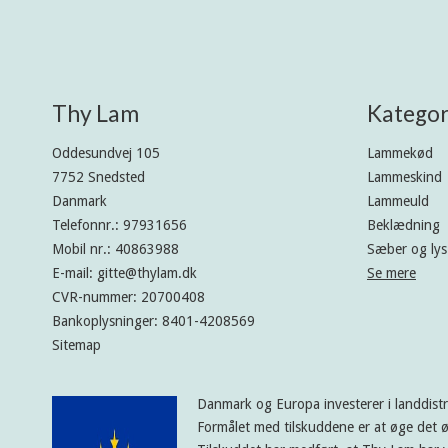
Thy Lam
Kategor
Oddesundvej 105
Lammekød
7752 Snedsted
Lammeskind
Danmark
Lammeuld
Telefonnr.
:
97931656
Beklædning
Mobil nr.
:
40863988
Sæber og lys
E-mail
:
gitte@thylam.dk
Se mere
CVR-nummer
:
20700408
Bankoplysninger
:
8401-4208569
Sitemap
Danmark og Europa investerer i landdist
Formålet med tilskuddene er at øge det ø