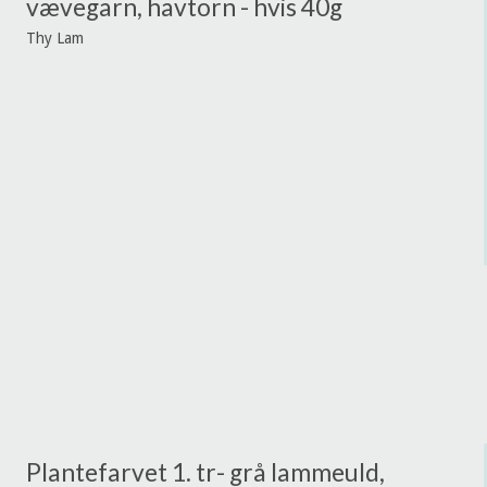
vævegarn, havtorn - hvis 40g
Thy Lam
Plantefarvet 1. tr- grå lammeuld,