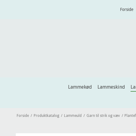
Forside
Lammekød
Lammeskind
L
Forside
/
Produktkatalog
/
Lammeuld
/
Garn til strik og væv
/
Plante