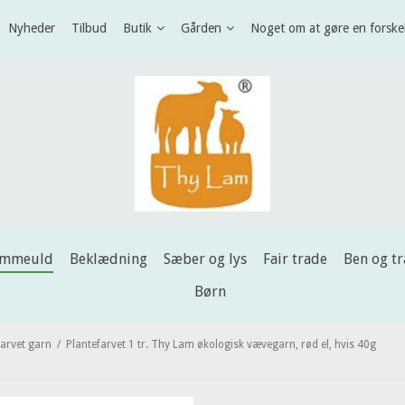
Nyheder
Tilbud
Butik
Gården
Noget om at gøre en forske
ammeuld
Beklædning
Sæber og lys
Fair trade
Ben og t
Børn
farvet garn
/
Plantefarvet 1 tr. Thy Lam økologisk vævegarn, rød el, hvis 40g