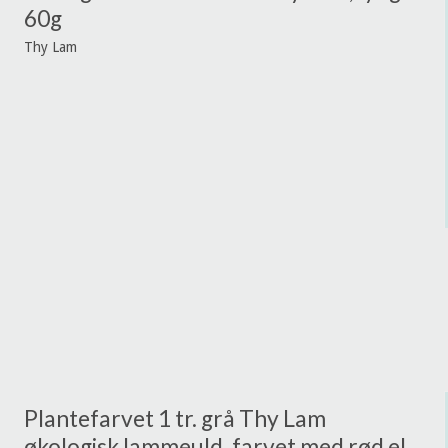
60g
Thy Lam
Plantefarvet 1 tr. grå Thy Lam
økologisk lammeuld, farvet med rød el,