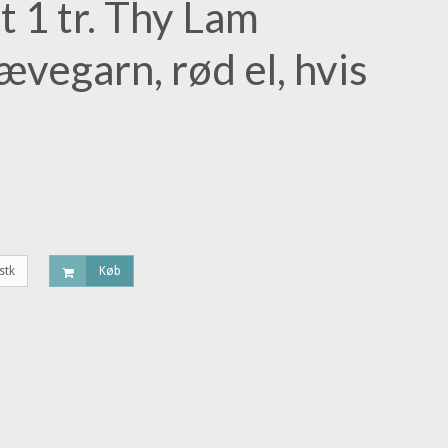
t 1 tr. Thy Lam
ævegarn, rød el, hvis
stk
Køb