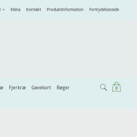
l
Klima
Kontakt
Produktinformation
Fortrydelsesside
ræ
Fjerkræ
Gavekort
Bøger
0