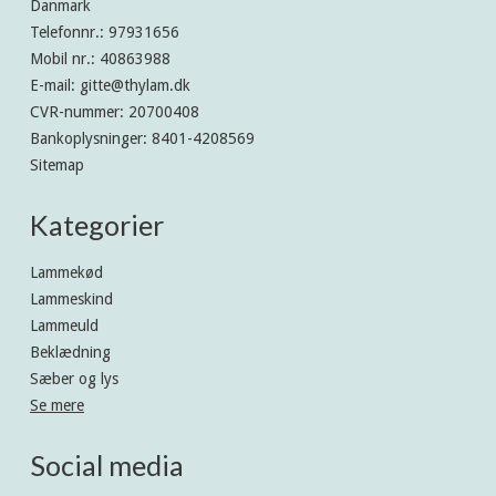
Danmark
Telefonnr.
:
97931656
Mobil nr.
:
40863988
E-mail
:
gitte@thylam.dk
CVR-nummer
:
20700408
Bankoplysninger
:
8401-4208569
Sitemap
Kategorier
Lammekød
Lammeskind
Lammeuld
Beklædning
Sæber og lys
Se mere
Social media