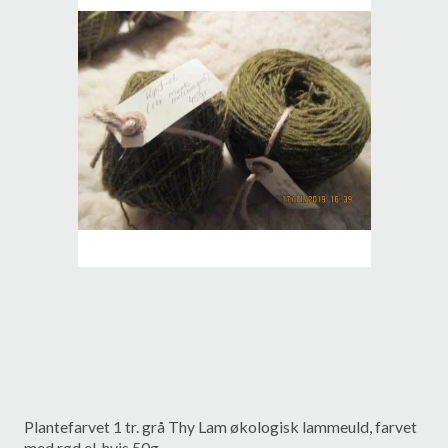
Plantefarvet 1 tr. grå Thy Lam økologisk lammeuld, farvet
med rød el, hvis 50g