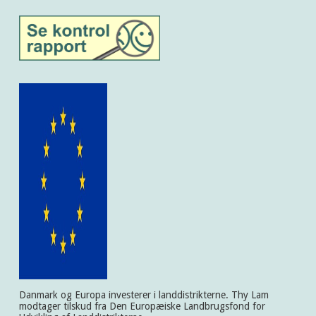
Danmark og Europa investerer i landdistrikterne. Thy Lam
modtager tilskud fra Den Europæiske Landbrugsfond for