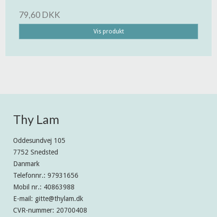
79,60 DKK
Vis produkt
Thy Lam
Oddesundvej 105
7752 Snedsted
Danmark
Telefonnr.
:
97931656
Mobil nr.
:
40863988
E-mail
:
gitte@thylam.dk
CVR-nummer
:
20700408