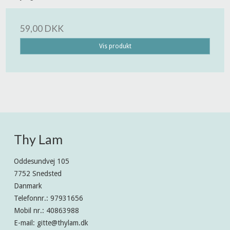
59,00 DKK
Vis produkt
Thy Lam
Oddesundvej 105
7752 Snedsted
Danmark
Telefonnr.
:
97931656
Mobil nr.
:
40863988
E-mail
:
gitte@thylam.dk