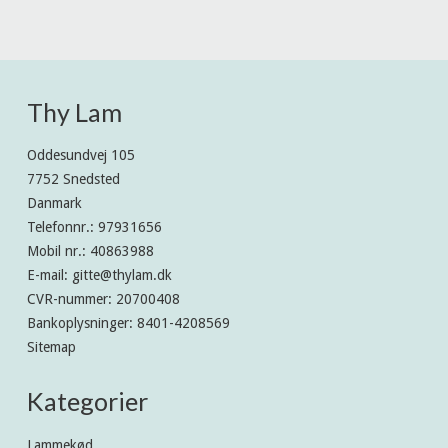
Thy Lam
Oddesundvej 105
7752 Snedsted
Danmark
Telefonnr.
:
97931656
Mobil nr.
:
40863988
E-mail
:
gitte@thylam.dk
CVR-nummer
:
20700408
Bankoplysninger
:
8401-4208569
Sitemap
Kategorier
Lammekød