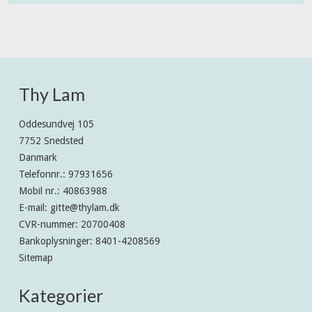
Thy Lam
Oddesundvej 105
7752 Snedsted
Danmark
Telefonnr.
:
97931656
Mobil nr.
:
40863988
E-mail
:
gitte@thylam.dk
CVR-nummer
:
20700408
Bankoplysninger
:
8401-4208569
Sitemap
Kategorier