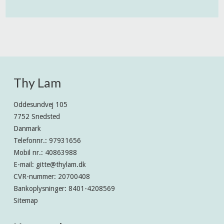
Thy Lam
Oddesundvej 105
7752 Snedsted
Danmark
Telefonnr.
:
97931656
Mobil nr.
:
40863988
E-mail
:
gitte@thylam.dk
CVR-nummer
:
20700408
Bankoplysninger
:
8401-4208569
Sitemap