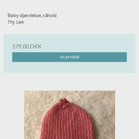
Baby djævlehue, råhvid
Thy Lam
179,00 DKK
Vis produkt