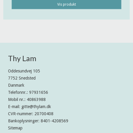
Vis produkt
Thy Lam
Oddesundvej 105
7752 Snedsted
Danmark
Telefonnr.
:
97931656
Mobil nr.
:
40863988
E-mail
:
gitte@thylam.dk
CVR-nummer
:
20700408
Bankoplysninger
:
8401-4208569
Sitemap