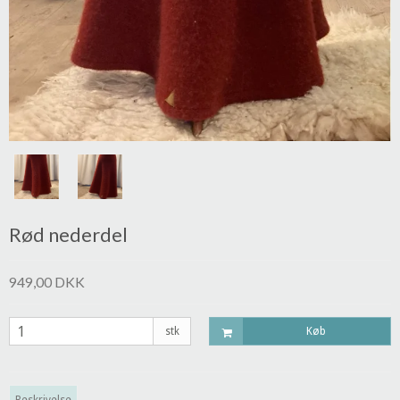
Rød nederdel
949,00 DKK
stk
Køb
Beskrivelse