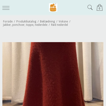
0
Forside
/
Produktkatalog
/
Beklædning
/
Voksne
/
Jakker, ponchoer, toppe, nederdele
/
Rød nederdel