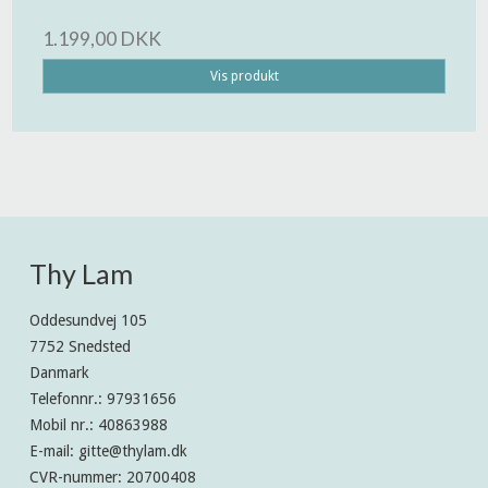
1.199,00 DKK
Vis produkt
Thy Lam
Oddesundvej 105
7752 Snedsted
Danmark
Telefonnr.
:
97931656
Mobil nr.
:
40863988
E-mail
:
gitte@thylam.dk
CVR-nummer
:
20700408