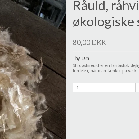
Råuld, råhv
økologiske
80,00 DKK
Thy Lam
Shropshireuld er en fantastisk dejlig
fordele i, når man tænker på vask.