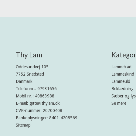
Thy Lam
Kategor
Oddesundvej 105
Lammekød
7752 Snedsted
Lammeskind
Danmark
Lammeuld
Telefonnr.
:
97931656
Beklædning
Mobil nr.
:
40863988
Sæber og lys
E-mail
:
gitte@thylam.dk
Se mere
CVR-nummer
:
20700408
Bankoplysninger
:
8401-4208569
Sitemap