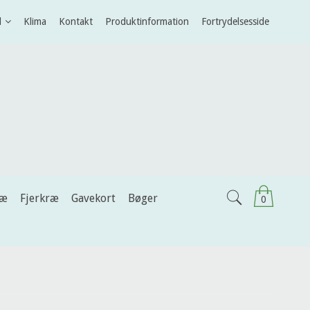
l
Klima
Kontakt
Produktinformation
Fortrydelsesside
ræ
Fjerkræ
Gavekort
Bøger
0