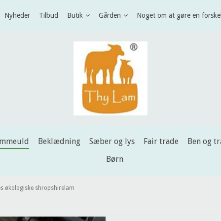
Nyheder
Tilbud
Butik
Gården
Noget om at gøre en forske
ammeuld
Beklædning
Sæber og lys
Fair trade
Ben og t
Børn
res økologiske shropshirelam