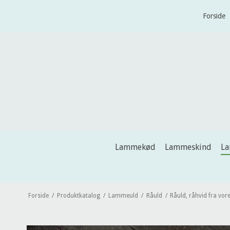
Forside
Lammekød
Lammeskind
L
Forside
/
Produktkatalog
/
Lammeuld
/
Råuld
/
Råuld, råhvid fra vo