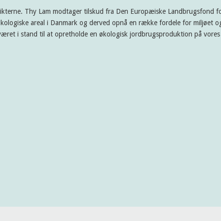
rikterne. Thy Lam modtager tilskud fra Den Europæiske Landbrugsfond for
kologiske areal i Danmark og derved opnå en række fordele for miljøet og
æret i stand til at opretholde en økologisk jordbrugsproduktion på vore