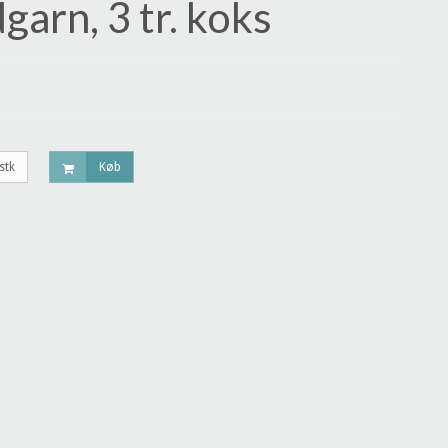
garn, 3 tr. koks
stk
Køb