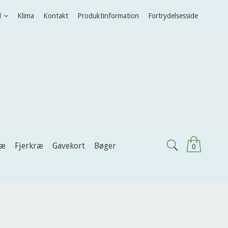
l
Klima
Kontakt
Produktinformation
Fortrydelsesside
ræ
Fjerkræ
Gavekort
Bøger
0