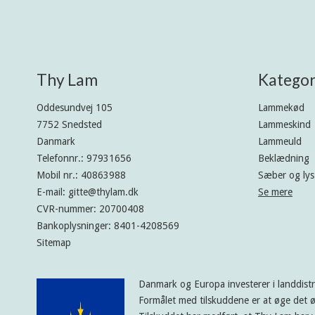
Thy Lam
Kategor
Oddesundvej 105
Lammekød
7752 Snedsted
Lammeskind
Danmark
Lammeuld
Telefonnr.
:
97931656
Beklædning
Mobil nr.
:
40863988
Sæber og lys
E-mail
:
gitte@thylam.dk
Se mere
CVR-nummer
:
20700408
Bankoplysninger
:
8401-4208569
Sitemap
Danmark og Europa investerer i landdist
Formålet med tilskuddene er at øge det ø