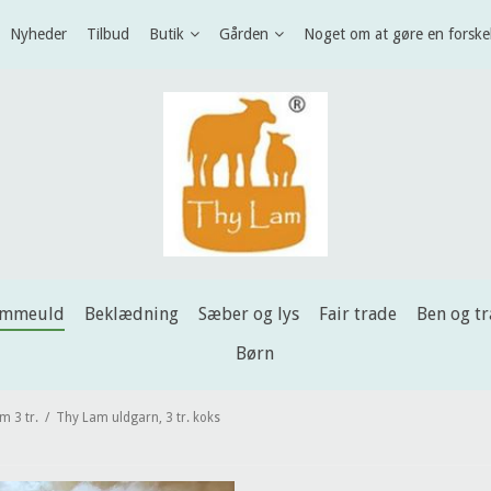
Nyheder
Tilbud
Butik
Gården
Noget om at gøre en forske
ammeuld
Beklædning
Sæber og lys
Fair trade
Ben og t
Børn
m 3 tr.
/
Thy Lam uldgarn, 3 tr. koks