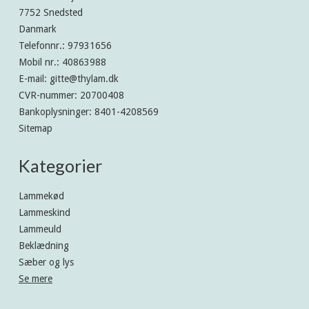
7752 Snedsted
Danmark
Telefonnr.
:
97931656
Mobil nr.
:
40863988
E-mail
:
gitte@thylam.dk
CVR-nummer
:
20700408
Bankoplysninger
:
8401-4208569
Sitemap
Kategorier
Lammekød
Lammeskind
Lammeuld
Beklædning
Sæber og lys
Se mere