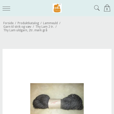
0
Forside
/
Produktkatalog
/
Lammeuld
/
Garn til strik og væv
/
Thy Lam 2 tr.
/
Thy Lam uldgarn, 2tr. mørk grå