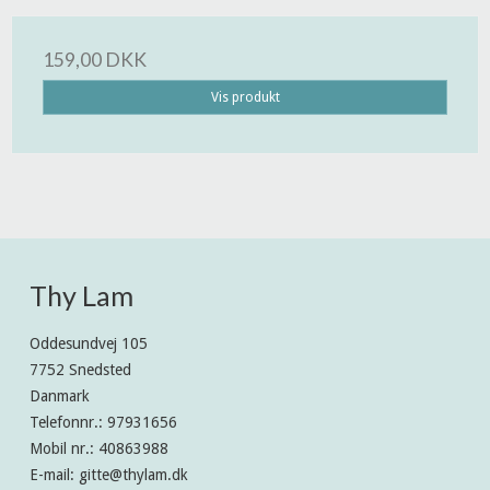
159,00 DKK
Vis produkt
Thy Lam
Oddesundvej 105
7752 Snedsted
Danmark
Telefonnr.
:
97931656
Mobil nr.
:
40863988
E-mail
:
gitte@thylam.dk