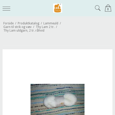
0
Forside
/
Produktkatalog
/
Lammeuld
/
Garn til strik og væv
/
Thy Lam 2 tr.
/
Thy Lam uldgarn, 2 tr. råhvid