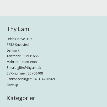
Thy Lam
Oddesundvej 105
7752 Snedsted
Danmark
Telefonnr.
:
97931656
Mobil nr.
:
40863988
E-mail
:
gitte@thylam.dk
CVR-nummer
:
20700408
Bankoplysninger
:
8401-4208569
Sitemap
Kategorier