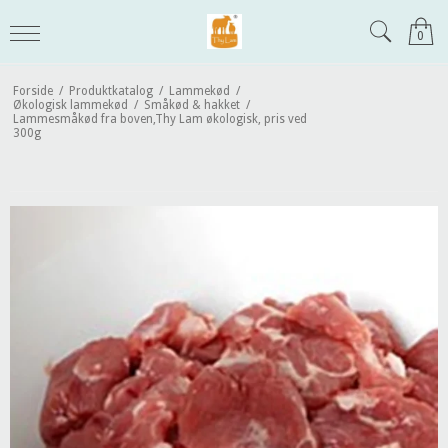
0
Forside
/
Produktkatalog
/
Lammekød
/
Økologisk lammekød
/
Småkød & hakket
/
Lammesmåkød fra boven,Thy Lam økologisk, pris ved
300g