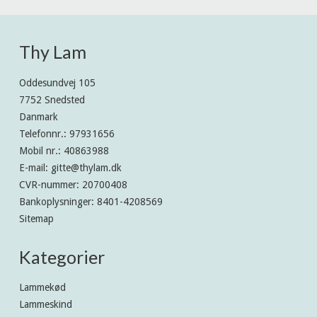
Thy Lam
Oddesundvej 105
7752 Snedsted
Danmark
Telefonnr.
:
97931656
Mobil nr.
:
40863988
E-mail
:
gitte@thylam.dk
CVR-nummer
:
20700408
Bankoplysninger
:
8401-4208569
Sitemap
Kategorier
Lammekød
Lammeskind