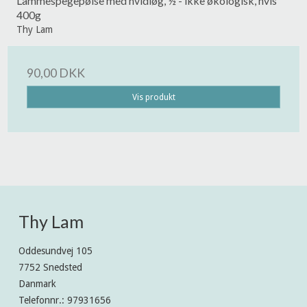
Lammespegepølse med hvidløg, ½ - ikke økologisk, hvis
400g
Thy Lam
90,00 DKK
Vis produkt
Thy Lam
Oddesundvej 105
7752 Snedsted
Danmark
Telefonnr.
:
97931656