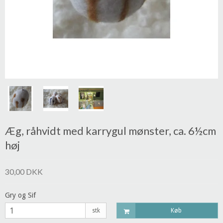
Æg, råhvidt med karrygul mønster, ca. 6½cm
høj
30,00 DKK
Gry og Sif
stk
Køb