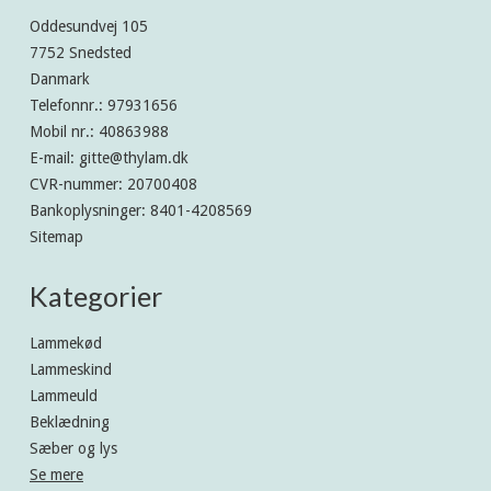
Oddesundvej 105
7752 Snedsted
Danmark
Telefonnr.
:
97931656
Mobil nr.
:
40863988
E-mail
:
gitte@thylam.dk
CVR-nummer
:
20700408
Bankoplysninger
:
8401-4208569
Sitemap
Kategorier
Lammekød
Lammeskind
Lammeuld
Beklædning
Sæber og lys
Se mere