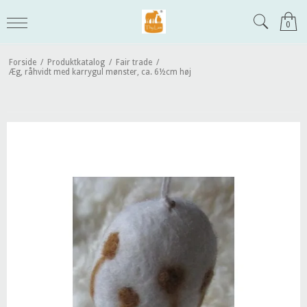
0
Forside
/
Produktkatalog
/
Fair trade
/
Æg, råhvidt med karrygul mønster, ca. 6½cm høj